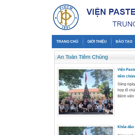
TRANG CHỦ
GIỚI THIỆU
ĐÀO TẠO
An Toàn Tiêm Chủng
Viện Past
tiêm chủn
Sáng ngày 
hợp tổ chứ
Bệnh viện
Khóa đào 