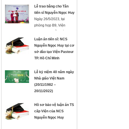
TRONG XÉT NGHIỆM Ở
Lễ trao bằng cho Tân
NGƯỜI VÀ PHÂN TÍCH
tiến sĩ Nguyễn Ngọc Huy
VI SINH VẬT
Ngày 26/5/2023, tại
phòng họp B9, Viện
Pasteur TP. Hồ Chí Minh
long trọng tổ ...
Luận án tiến sĩ: NCS
Nguyễn Ngọc Huy tại cơ
sở đào tạo Viện Pasteur
TP. Hồ Chí Minh
Lễ kỷ niệm 40 năm ngày
Nhà giáo Việt Nam
(20/11/1982 –
20/11/2022)
Hồ sơ bảo vệ luận án TS
cấp Viện của NCS
Nguyễn Ngọc Huy