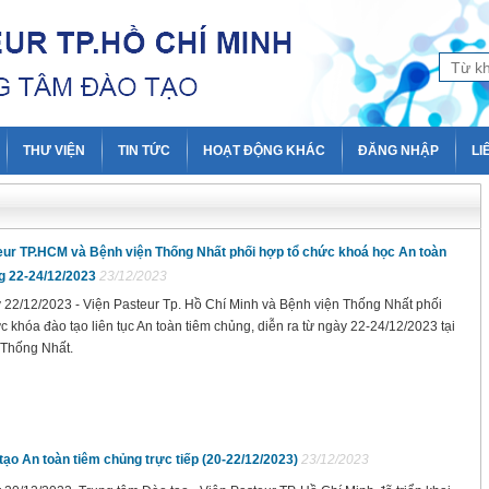
THƯ VIỆN
TIN TỨC
HOẠT ĐỘNG KHÁC
ĐĂNG NHẬP
LI
eur TP.HCM và Bệnh viện Thống Nhất phối hợp tổ chức khoá học An toàn
g 22-24/12/2023
23/12/2023
22/12/2023 - Viện Pasteur Tp. Hồ Chí Minh và Bệnh viện Thống Nhất phối
c khóa đào tạo liên tục An toàn tiêm chủng, diễn ra từ ngày 22-24/12/2023 tại
 Thống Nhất.
tạo An toàn tiêm chủng trực tiếp (20-22/12/2023)
23/12/2023