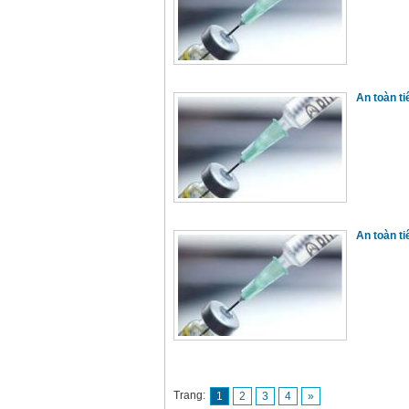
An toàn t
An toàn t
Trang:
1
2
3
4
»