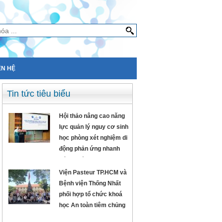
ÊN HỆ
Tin tức tiêu biểu
Hội thảo nâng cao năng
lực quản lý nguy cơ sinh
học phòng xét nghiệm di
động phản ứng nhanh
Sáng ngày 18/12/2023,
Hội thảo “Nâng cao năng
Viện Pasteur TP.HCM và
lực về quản lý nguy cơ
Bệnh viện Thống Nhất
sinh ...
phối hợp tổ chức khoá
học An toàn tiêm chủng
22-24/12/2023