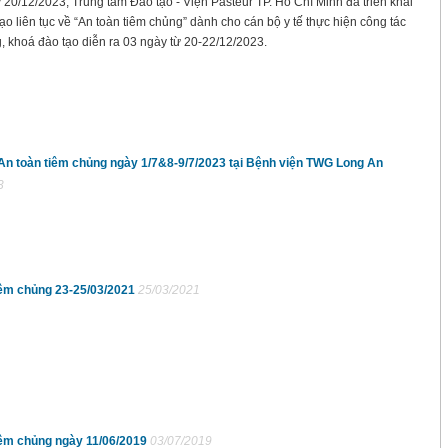
20/12/2023, Trung tâm Đào tạo - Viện Pasteur TP. Hồ Chí Minh đã triển khai
ạo liên tục về “An toàn tiêm chủng” dành cho cán bộ y tế thực hiện công tác
, khoá đào tạo diễn ra 03 ngày từ 20-22/12/2023.
An toàn tiêm chủng ngày 1/7&8-9/7/2023 tại Bệnh viện TWG Long An
3
iêm chủng 23-25/03/2021
25/03/2021
iêm chủng ngày 11/06/2019
03/07/2019