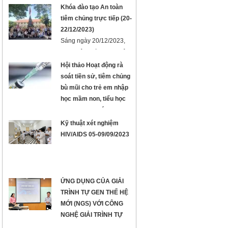
Sáng ngày 22/12/2023 -
Khóa đào tạo An toàn
Viện Pasteur Tp. Hồ Chí
tiêm chủng trực tiếp (20-
Minh và Bệnh viện Thống
22/12/2023)
Nhất ...
Sáng ngày 20/12/2023,
Trung tâm Đào tạo - Viện
Pasteur TP. Hồ Chí Minh
Hội thảo Hoạt động rà
đã triển ...
soát tiền sử, tiêm chủng
bù mũi cho trẻ em nhập
học mầm non, tiểu học
tại khu vực phía Nam
Kỹ thuật xét nghiệm
HIV/AIDS 05-09/09/2023
ỨNG DỤNG CỦA GIẢI
TRÌNH TỰ GEN THẾ HỆ
MỚI (NGS) VỚI CÔNG
NGHỆ GIẢI TRÌNH TỰ
DNA - NANOBALL